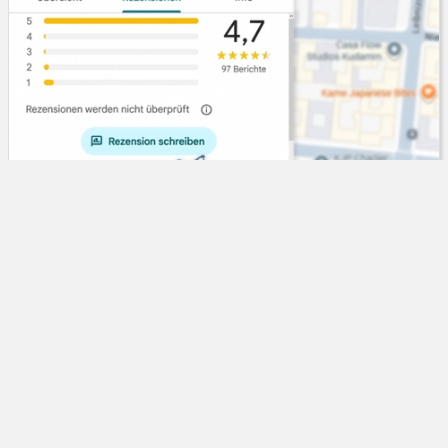
Oberlandesgericht Frankfurt am Main
Leistungen im Zusammenhang mit dem
Vorgehen gegen Google-Bewertungen
unterfallen dem Rechtsdienst­
leistungsgesetz
Bietet ein Unternehmen als Leistung an, bei
13.04.2026
gegen die Richtlinien verstoßenden Google-Bewertungen,
"den notwendigen Schritt zu unternehmen, um sie zu
melden und zu beanstanden", unterfällt dies dem ...
Weiterlesen