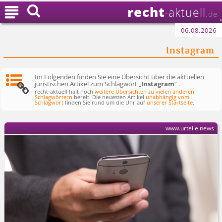
recht

aktuell
-
.de
06.08.2026
Instagram
Im Folgenden finden Sie eine Übersicht über die aktuellen
juristischen Artikel zum Schlagwort „
Instagram
“ .
recht-aktuell hält noch
weitere Übersichten zu vielen anderen
Schlagwörtern
bereit. Die neuesten Artikel
unabhängig vom
Schlagwort
finden Sie rund um die Uhr auf
unserer Startseite
.
www.urteile.news