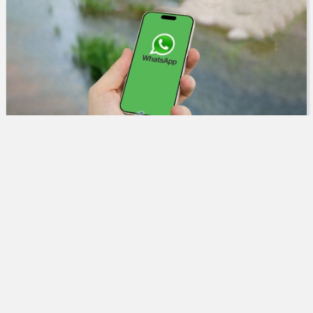
Oberverwaltungsgericht Nordrhein-Westfalen
Polizeibeamter durfte wegen Posts in
WhatsApp-Gruppen entlassen werden
Das Oberverwal­tungsgericht hat entschieden,
22.05.2025
dass die Einstellung von rechts­extremistischen,
rassistischen, menschenver­achtenden und sonst
intolerablen Inhalten in einen Chat die sofortige Entlassung
eines ...
Weiterlesen
Verwaltungsrecht
Rechtsextremismus