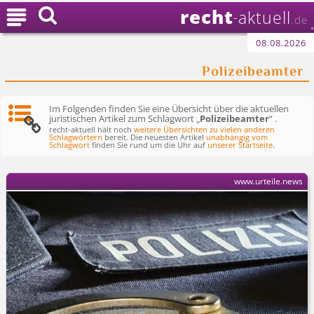
recht

aktuell
-
.de
08.08.2026
Polizeibeamter
Im Folgenden finden Sie eine Übersicht über die aktuellen
juristischen Artikel zum Schlagwort „
Polizeibeamter
“ .
recht-aktuell hält noch
weitere Übersichten zu vielen anderen
Schlagwörtern
bereit. Die neuesten Artikel
unabhängig vom
Schlagwort
finden Sie rund um die Uhr auf
unserer Startseite
.
www.urteile.news