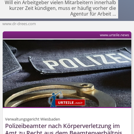
Will ein Arbeitgeber vielen Mitarbeitern innerhalb
kurzer Zeit kündigen, muss er häufig vorher die
Agentur für Arbeit
...
www.dr-drees.com
www.urteile.news
Verwaltungsgericht Wiesbaden
Polizeibeamter nach Körperverletzung im
Amt zu Recht aus dem Beamtenverhältnis