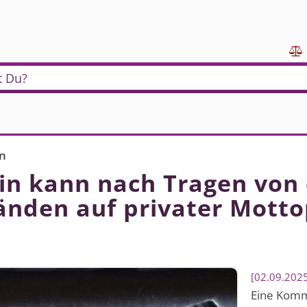

t Du?
n
n kann nach Tragen von 
änden auf privater Motto
02.09.202
Eine Kommi