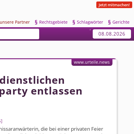
Jetzt mitmachen!
§
§
§
u
nsere Partner
R
echtsgebiete
S
chlagwörter
G
erichte
08.08.2026
www.urteile.news
dienstlichen
party entlassen
5
ssaranwärterin, die bei einer privaten Feier