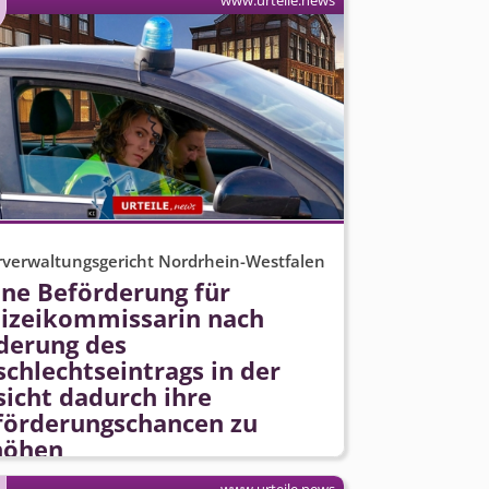
www.urteile.news
verwaltungsgericht Nordrhein-Westfalen
ine Beförderung für
lizeikommissarin nach
derung des
chlechtseintrags in der
sicht dadurch ihre
förderungschancen zu
höhen