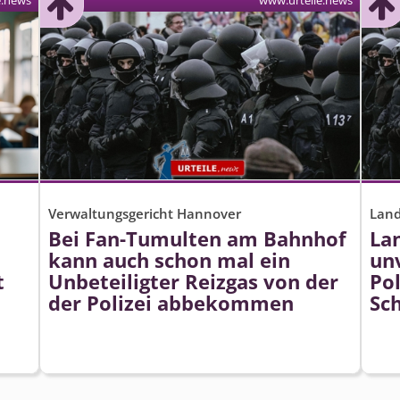
e.news
www.urteile.news
Verwaltungsgericht Hannover
Land
Bei Fan-Tumulten am Bahnhof
Lan
kann auch schon mal ein
un
t
Unbeteiligter Reizgas von der
Pol
der Polizei abbekommen
Sc