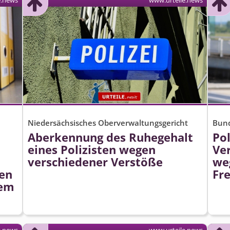
e.news
www.urteile.news
Niedersächsisches Oberverwaltungsgericht
Bund
Aberkennung des Ruhegehalt
Pol
eines Polizisten wegen
Ve
verschiedener Verstöße
we
en
Fre
dem