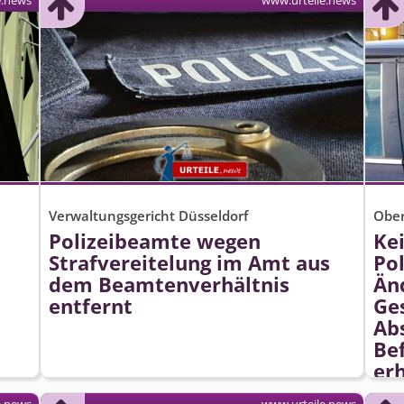
e.news
www.urteile.news
Verwaltungsgericht Düsseldorf
Ober
Polizeibeamte wegen
Ke
Strafvereitelung im Amt aus
Po
dem Beamtenverhältnis
Än
entfernt
Ges
Ab
Be
er