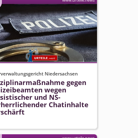
www.urteile.news
verwaltungsgericht Niedersachsen
sziplinarmaßnahme gegen
lizeibeamten wegen
sistischer und NS-
rherrlichender Chatinhalte
rschärft