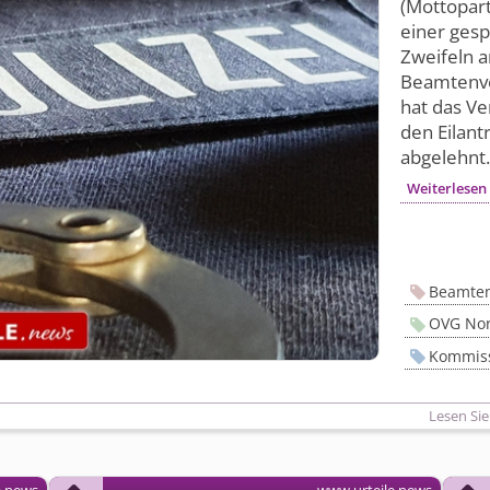
(Mottopart
einer gesp
Zweifeln a
Beamtenve
hat das Ve
den Eilant
abgelehnt
Weiterlesen
Beamten
OVG Nor
Kommiss
Lesen Sie