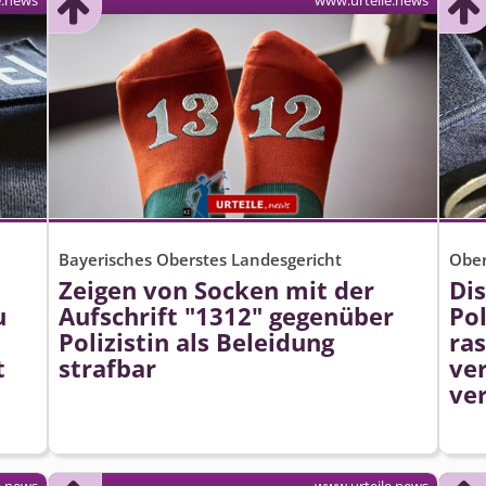
e.news
www.urteile.news
Bayerisches Oberstes Landesgericht
Ober
Zeigen von Socken mit der
Di
u
Aufschrift "1312" gegenüber
Po
Polizistin als Beleidung
ras
t
strafbar
ve
ve