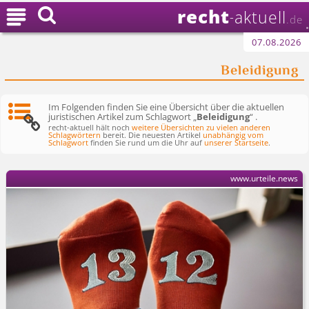
recht

aktuell
-
.de
07.08.2026
Beleidigung
Im Folgenden finden Sie eine Übersicht über die aktuellen
juristischen Artikel zum Schlagwort „
Beleidigung
“ .
recht-aktuell hält noch
weitere Übersichten zu vielen anderen
Schlagwörtern
bereit. Die neuesten Artikel
unabhängig vom
Schlagwort
finden Sie rund um die Uhr auf
unserer Startseite
.
www.urteile.news