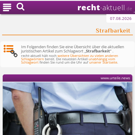
recht

aktuell
-
.de
07.08.2026
Strafbarkeit
Im Folgenden finden Sie eine Übersicht über die aktuellen
juristischen Artikel zum Schlagwort „
Strafbarkeit
“ .
recht-aktuell hält noch
weitere Übersichten zu vielen anderen
Schlagwörtern
bereit. Die neuesten Artikel
unabhängig vom
Schlagwort
finden Sie rund um die Uhr auf
unserer Startseite
.
www.urteile.news