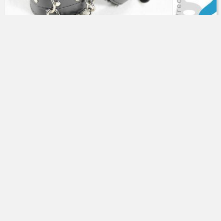
Sexualleben
SM, BDSM, Bondage, Schläge, Handschellen
im deutschen Recht: Ist Sado-Maso-Sex,
Fesseln oder Schlagen eines anderen mit der
Reitpeitsche strafbar?
Fesselspiele und SM-Praktiken scheinen immer
07.03.2024
beliebter zu werden. Aber wie sieht es eigentlich rechtlich
aus? Macht sich der aktive also der ausführende Partner
möglicherweise strafbar?
Weiterlesen
Strafrecht
Strafbarkeit
Sex
Fesseln
Abonnieren Sie unseren kostenlosen
Newsletter
und
erfahren Sie täglich




das Neueste aus der juristischen