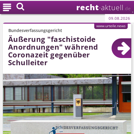
recht

aktuell
-
.de
09.08.2026
www.urteile.news
Bundesverfassungsgericht
Äußerung "faschistoide
Anordnungen" während
Coronazeit gegenüber
Schulleiter