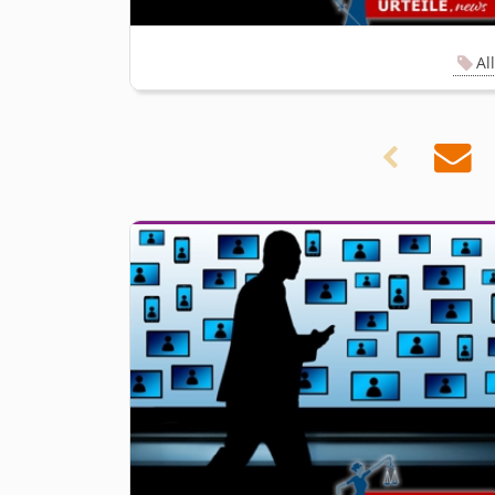
Al

