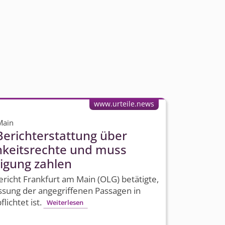
www.urteile.news
Main
 Berichterstattung über
h­keitsrechte und muss
igung zahlen
icht Frankfurt am Main (OLG) betätigte,
assung der angegriffenen Passagen in
lichtet ist.
Weiterlesen