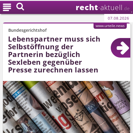
recht

aktuell
-
.de
07.08.2026
www.urteile.news
Bundesgerichtshof
Lebenspartner muss sich
Selbstöffnung der
Partnerin bezüglich
Sexleben gegenüber
Presse zurechnen lassen