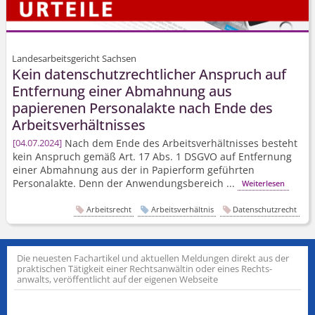
Landesarbeitsgericht Sachsen
Kein daten­schutz­rechtlicher Anspruch auf
Entfernung einer Abmahnung aus
papierenen Personalakte nach Ende des
Arbeits­verhältnisses
Nach dem Ende des Arbeits­verhältnisses besteht
04.07.2024
kein Anspruch gemäß Art. 17 Abs. 1 DSGVO auf Entfernung
einer Abmahnung aus der in Papierform geführten
Personalakte. Denn der Anwendungsbereich ...
Weiterlesen
Arbeitsrecht
Arbeitsverhältnis
Datenschutzrecht
Die neuesten Fachartikel und aktuellen Meldungen direkt aus der
praktischen Tätigkeit einer Rechts­anwältin oder eines Rechts­
anwalts, veröffentlicht auf der eigenen Webseite
PayP