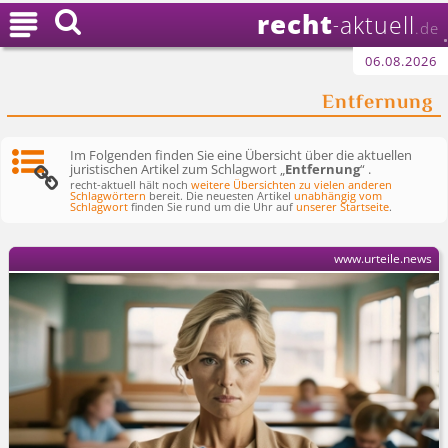
recht

aktuell
-
.de
06.08.2026
Entfernung
Im Folgenden finden Sie eine Übersicht über die aktuellen
juristischen Artikel zum Schlagwort „
Entfernung
“ .
recht-aktuell hält noch
weitere Übersichten zu vielen anderen
Schlagwörtern
bereit. Die neuesten Artikel
unabhängig vom
Schlagwort
finden Sie rund um die Uhr auf
unserer Startseite
.
www.urteile.news