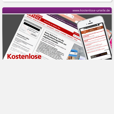
www.kostenlose-urteile.de
Oberlandesgericht Frankfurt am Main
Haftung eines Hostproviders (hier: X) für
rechtsverletzende Inhalte setzt konkrete
Verdachtsmeldung voraus
Ein Plattformbetreiber haftet für
17.06.2024
rechtsverletzende Inhalte von Nutzern der Plattform nur,