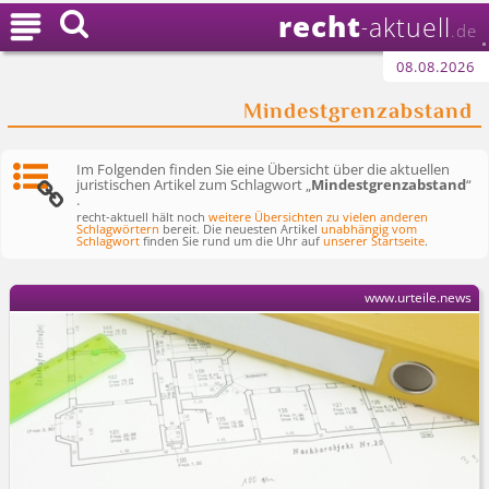
recht

aktuell
-
.de
08.08.2026
Mindestgrenzabstand
Im Folgenden finden Sie eine Übersicht über die aktuellen
juristischen Artikel zum Schlagwort „
Mindestgrenzabstand
“
.
recht-aktuell hält noch
weitere Übersichten zu vielen anderen
Schlagwörtern
bereit. Die neuesten Artikel
unabhängig vom
Schlagwort
finden Sie rund um die Uhr auf
unserer Startseite
.
www.urteile.news