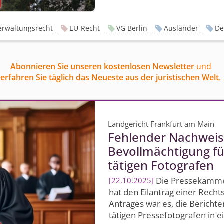
erwaltungsrecht
EU-Recht
VG Berlin
Ausländer
De
Abonnieren Sie unseren kostenlosen Newsletter
und
erfahren Sie täglich das Neueste aus der juristischen Welt
.
Landgericht Frankfurt am Main
Fehlender Nachweis 
Bevollmächtigung fü
tätigen Fotografen
Die Pressekammer
22.10.2025
hat den Eilantrag einer Recht
Antrages war es, die Berichte
tätigen Pressefotografen in ei