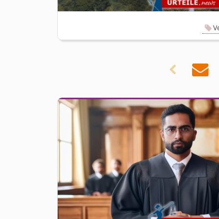
V

