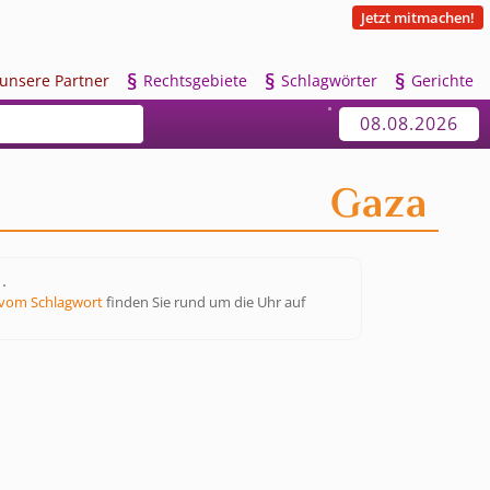
Jetzt mitmachen!
§
§
§
u
nsere Partner
R
echtsgebiete
S
chlagwörter
G
erichte
08.08.2026
Gaza
 .
vom Schlagwort
finden Sie rund um die Uhr auf