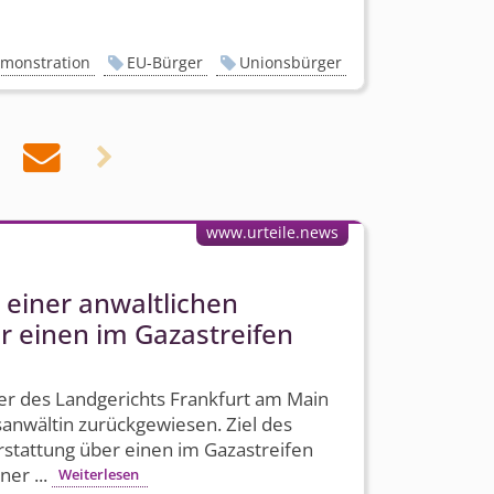
monstration
EU-Bürger
Unionsbürger


www.urteile.news
einer anwaltlichen
r einen im Gazastreifen
 des Landgerichts Frankfurt am Main
sanwältin zurückgewiesen. Ziel des
rstattung über einen im Gazastreifen
ner ...
Weiterlesen