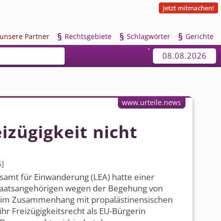
Jetzt mitmachen!
§
§
§
u
nsere Partner
R
echtsgebiete
S
chlagwörter
G
erichte
08.08.2026
www.urteile.news
eizügigkeit nicht
6
samt für Einwanderung (LEA) hatte einer
Staatsangehörigen wegen der Begehung von
n im Zusammenhang mit propalästi­nensischen
ihr Freizügigkeitsrecht als EU-Bürgerin