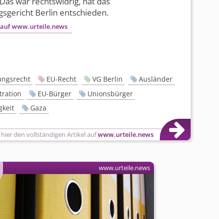
Das war rechtswidrig, hat das
sgericht Berlin entschieden.
 auf www.urteile.news
ungsrecht
EU-Recht
VG Berlin
Ausländer
ration
EU-Bürger
Unionsbürger
gkeit
Gaza
 hier den vollständigen Artikel auf
www.urteile.news
www.urteile.news