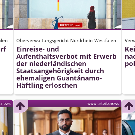
alen
Oberverwaltungsgericht Nordrhein-Westfalen
Verw
rf
Einreise- und
Ke
Aufenthaltsverbot mit Erwerb
na
der niederländischen
po
Staatsangehörigkeit durch
ehemaligen Guantánamo-
Häftling erloschen
e.news
www.urteile.news