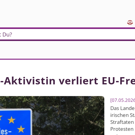

t Du?
-Aktivistin verliert EU-Fr
07.05.202
Das Lande
irischen 
Straftate
Protesten 