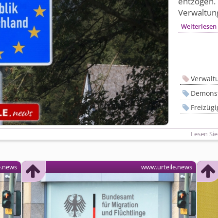
entzogen. 
Verwaltung
Weiterlesen
Verwalt
Demonst
Freizügi
Lesen Sie
e.news
www.urteile.news