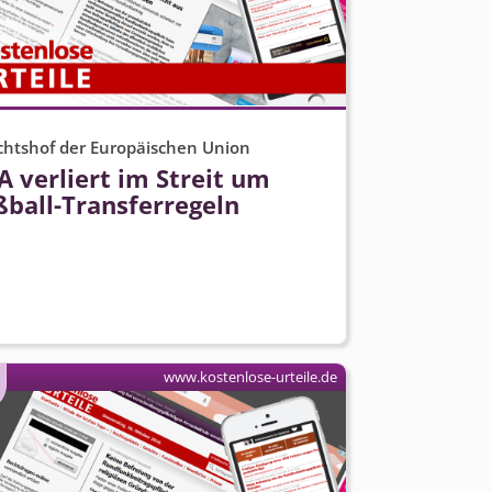
chtshof der Europäischen Union
A verliert im Streit um
ßball-Transferregeln
www.kostenlose-urteile.de