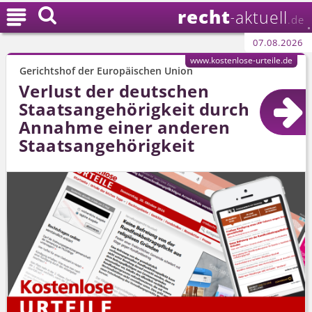
recht

aktuell
-
.de
07.08.2026
www.kostenlose-urteile.de
Gerichtshof der Europäischen Union
Verlust der deutschen
Staatsangehörigkeit durch
Annahme einer anderen
Staatsangehörigkeit