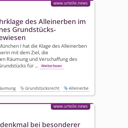
www.urteile.news
hrklage des Alleinerben im
ines Grundstücks­
gewiesen
ünchen I hat die Klage des Alleinerben
rin mit dem Ziel, die
gen Räumung und Verschaffung des
rundstücks für ...
Weiterlesen
äumung
Grundstücksrecht
Alleinerbe
www.urteile.news
denkmal bei besonderer