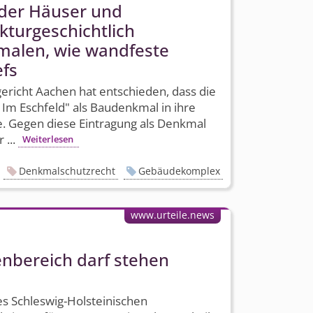
 der Häuser und
tur­geschichtlich
alen, wie wandfeste
efs
richt Aachen hat entschieden, dass die
Im Eschfeld" als Baudenkmal in ihre
e. Gegen diese Eintragung als Denkmal
 ...
Weiterlesen
Denkmalschutzrecht
Gebäudekomplex
www.urteile.news
nbereich darf stehen
s Schleswig-Holsteinischen