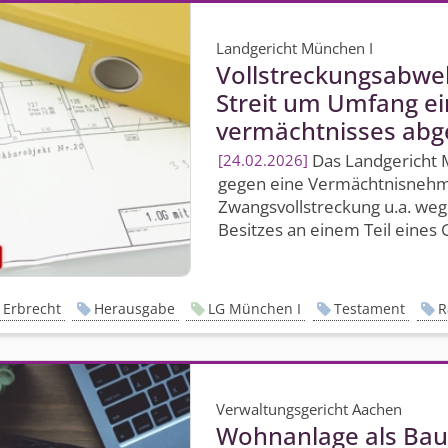
Landgericht München I
Vollstreckungs­abwe
Streit um Umfang e
vermächtnisses ab
Das Landgericht M
24.02.2026
gegen eine Vermächtnisnehme
Zwangsvollstreckung u.a. we
Besitzes an einem Teil eines G
Erbrecht
Herausgabe
LG München I
Testament
R
Verwaltungsgericht Aachen
Wohnanlage als Bau