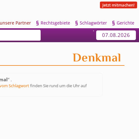
Jetzt mitmachen!
§
§
§
u
nsere Partner
R
echtsgebiete
S
chlagwörter
G
erichte
07.08.2026
Denkmal
mal
“ .
vom Schlagwort
finden Sie rund um die Uhr auf