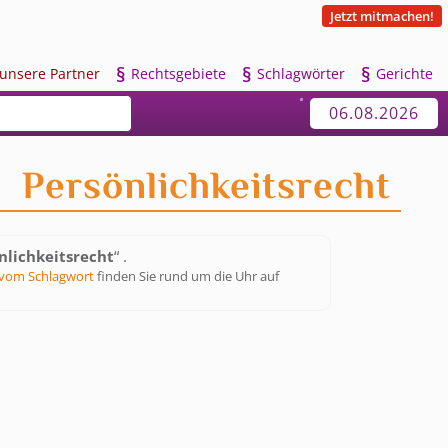
Jetzt mitmachen!
§
§
§
u
nsere Partner
R
echtsgebiete
S
chlagwörter
G
erichte
06.08.2026
Persönlichkeitsrecht
nlichkeitsrecht
“ .
vom Schlagwort
finden Sie rund um die Uhr auf