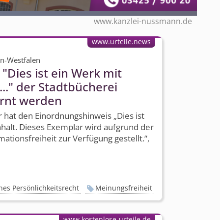
www.kanzlei-nussmann.de
www.urteile.news
in-Westfalen
"Dies ist ein Werk mit
.." der Stadtbücherei
rnt werden
 hat den Einordnungshinweis „Dies ist
halt. Dieses Exemplar wird aufgrund der
ti­onsfreiheit zur Verfügung gestellt.“,
nes Persönlichkeitsrecht
Meinungsfreiheit
www.kostenlose-urteile.de