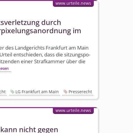
www.urteile.news
ts­verletzung durch
rpixelungs­anordnung im
 des Landgerichts Frankfurt am Main
Urteil entschieden, dass die sitzungspo­
sitzenden einer Strafkammer über die
lesen
cht
LG Frankfurt am Main
Presserecht
www.urteile.news
 kann nicht gegen