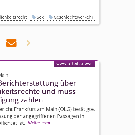
ichkeitsrecht
Sex
Geschlechtsverkehr


www.urteile.news
Main
 Berichterstattung über
h­keitsrechte und muss
igung zahlen
icht Frankfurt am Main (OLG) betätigte,
assung der angegriffenen Passagen in
lichtet ist.
Weiterlesen