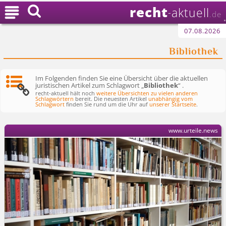
recht

aktuell
-
.de
07.08.2026
Bibliothek
Im Folgenden finden Sie eine Übersicht über die aktuellen
juristischen Artikel zum Schlagwort „
Bibliothek
“ .
recht-aktuell hält noch
weitere Übersichten zu vielen anderen
Schlagwörtern
bereit. Die neuesten Artikel
unabhängig vom
Schlagwort
finden Sie rund um die Uhr auf
unserer Startseite
.
www.urteile.news