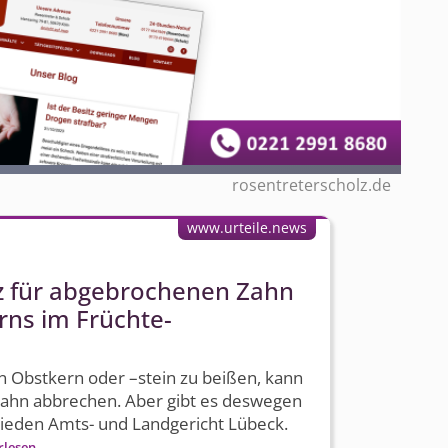
rosentreterscholz.de
www.urteile.news
z für abgebrochenen Zahn
rns im Früchte-
n Obstkern oder –stein zu beißen, kann
Zahn abbrechen. Aber gibt es deswegen
hieden Amts- und Landgericht Lübeck.
rlesen