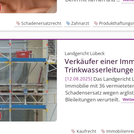
Schadenersatzrecht
Zahnarzt
Produkthaftungs
Landgericht Lübeck
Verkäufer einer Im
Trinkwasser­leitunge
Das Landgericht 
12.08.2025
Immobilie mit 36 vermietete
Schadensersatz wegen arglis
Bleileitungen verurteilt.
Weite
Kaufrecht
Immobilienre