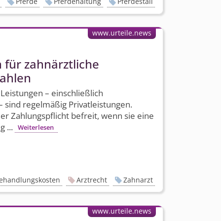
Pferde
Pferdehaltung
Pferdestall
www.urteile.news
 für zahnärztliche
zahlen
Leistungen – einschließlich
sind regelmäßig Privatleistungen.
er Zahlungspflicht befreit, wenn sie eine
 ...
Weiterlesen
ehandlungskosten
Arztrecht
Zahnarzt
www.urteile.news