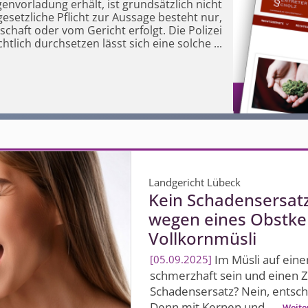
genvorladung erhält, ist grundsätzlich nicht
gesetzliche Pflicht zur
Aussage besteht nur,
chaft oder vom Gericht erfolgt. Die Polizei
tlich durchsetzen lässt sich eine solche
...
Landgericht Lübeck
Kein Schadensersat
wegen eines Obstke
Vollkornmüsli
Im Müsli auf eine
05.09.2025
schmerzhaft sein und einen 
Schadensersatz? Nein, entsc
Denn mit Kernen und ...
Weite