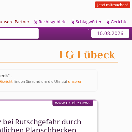
Jetzt mitmachen!
§
§
§
u
nsere Partner
R
echtsgebiete
S
chlagwörter
G
erichte
10.08.2026
LG Lübeck
beck
“ .
Gericht
finden Sie rund um die Uhr auf
unserer
www.urteile.news
 bei Rutschgefahr durch
ntlichen Planschbecken