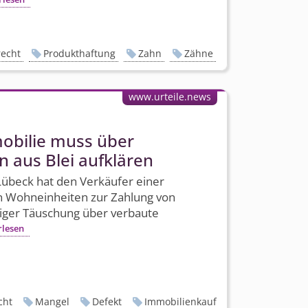
recht
Produkthaftung
Zahn
Zähne
www.urteile.news
mobilie muss über
n aus Blei aufklären
Lübeck hat den Verkäufer einer
n Wohneinheiten zur Zahlung von
tiger Täuschung über verbaute
rlesen
cht
Mangel
Defekt
Immobilienkauf