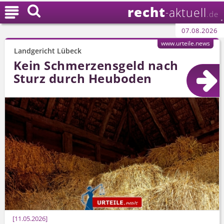
recht

aktuell
-
.de
07.08.2026
www.urteile.news
Landgericht Lübeck
Kein Schmerzensgeld nach
Sturz durch Heuboden
11.05.2026