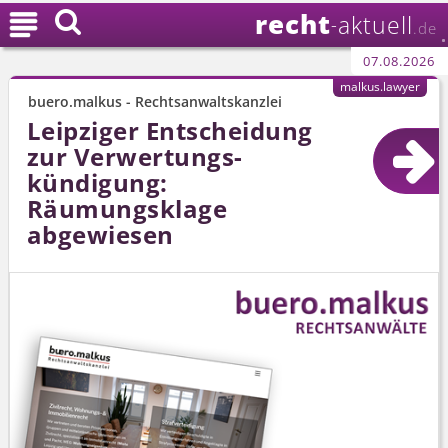
recht

aktuell
-
.de
07.08.2026
malkus.lawyer
buero.malkus - Rechtsanwaltskanzlei
Leipziger Entscheidung
zur Verwertungs­
kündigung:
Räumungsklage
abgewiesen