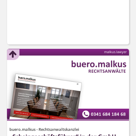
malkus.lawyer
buero.malkus - Rechtsanwaltskanzlei