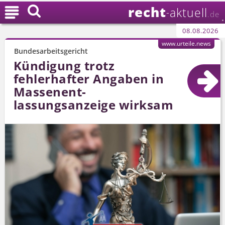
recht

aktuell
-
.de
08.08.2026
www.urteile.news
Bundesarbeitsgericht
Kündigung trotz
fehlerhafter Angaben in
Massenent­
lassungsanzeige wirksam