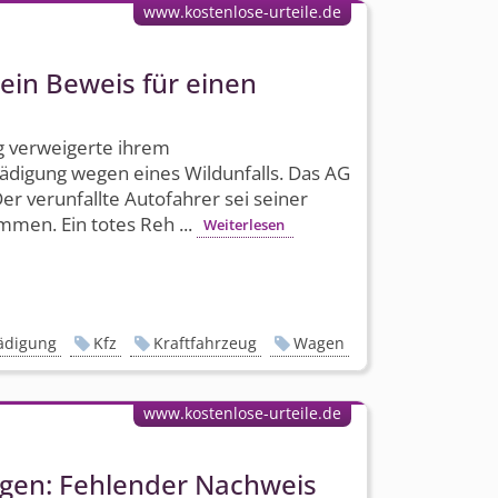
www.kostenlose-urteile.de
kein Beweis für einen
g verweigerte ihrem
digung wegen eines Wildunfalls. Das AG
r verunfallte Autofahrer sei seiner
mmen. Ein totes Reh ...
Weiterlesen
ädigung
Kfz
Kraftfahrzeug
Wagen
www.kostenlose-urteile.de
gen: Fehlender Nachweis