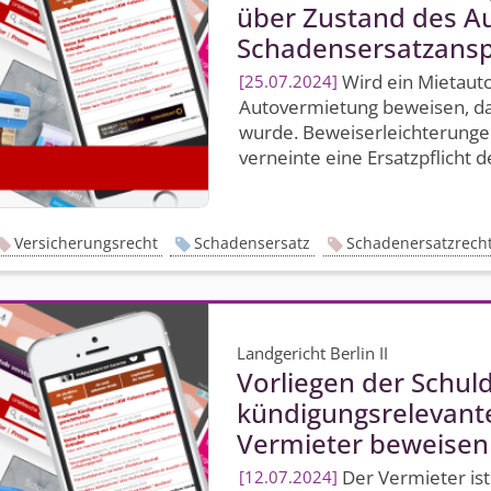
über Zustand des Au
Schadens­ersatz­ans
Wird ein Mietaut
25.07.2024
Autovermietung beweisen, d
wurde. Beweis­erleichterungen
verneinte eine Ersatzpflicht de
Versicherungsrecht
Schadensersatz
Schadenersatzrech
Landgericht Berlin II
Vorliegen der Schuld
kündigungs­relevant
Vermieter beweisen
Der Vermieter ist 
12.07.2024