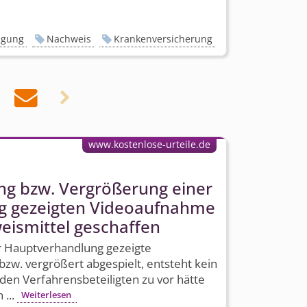
igung
Nachweis
Krankenversicherung


www.kostenlose-urteile.de
g bzw. Vergrößerung einer
g gezeigten Videoaufnahme
eismittel geschaffen
r Hauptverhandlung gezeigte
w. vergrößert abgespielt, entsteht kein
en Verfahrens­beteiligten zu vor hätte
 ...
Weiterlesen