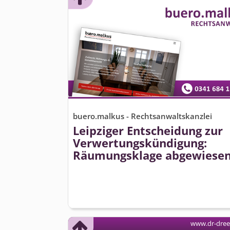
buero.malkus - Rechtsanwaltskanzlei
Leipziger Entscheidung zur
Verwertungs­kündigung:
Räumungsklage abgewiese
www.dr-dre