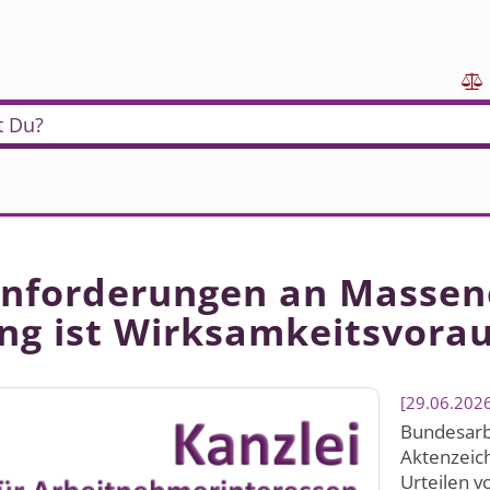

t Du?
Anforderungen an Massen
ng ist Wirksamkeits­vora
29.06.202
Bundesarbe
Aktenzeic
Urteilen v