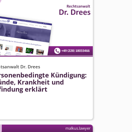
tsanwalt Dr. Drees
rsonenbedingte Kündigung:
ünde, Krankheit und
findung erklärt
malkus.lawyer