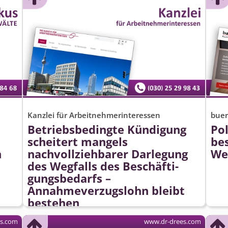
Kanzlei für Arbeitnehmerinteressen
buer
Betriebsbedingte Kündigung
Po
scheitert mangels
be
n
nachvollziehbarer Darlegung
We
des Wegfalls des Beschäfti­
gungsbedarfs –
Annahmeverzugslohn bleibt
bestehen
es.com
www.dr-drees.com