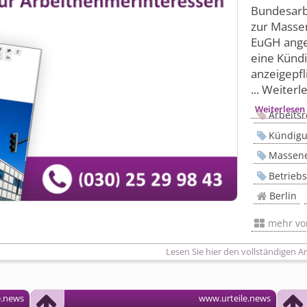
Bundesarbe
zur Masse
EuGH angep
eine Künd
anzeigepf
... Weiterl
Weiterlesen
Arbeitsr
Kündigu
Massene
Betrieb
Berlin
mehr v
Lesen Sie hier den vollständigen Ar
e.news
www.urteile.news