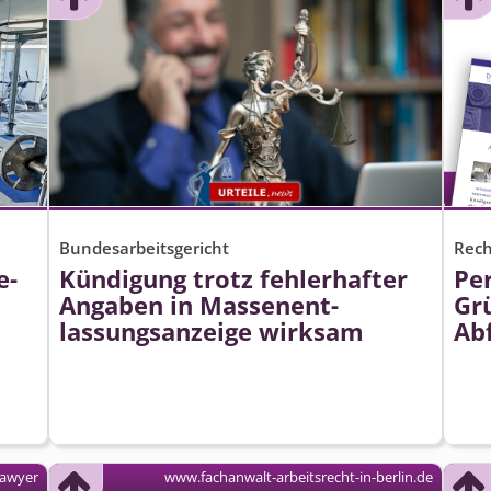
Bundesarbeitsgericht
Rech
e-
Kündigung trotz fehlerhafter
Pe
Angaben in Massenent­
Gr
lassungsanzeige wirksam
Ab
lawyer
www.fachanwalt-arbeitsrecht-in-berlin.de