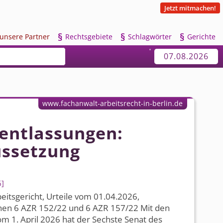
Jetzt mitmachen!
§
§
§
u
nsere Partner
R
echtsgebiete
S
chlagwörter
G
erichte
07.08.2026
www.fachanwalt-arbeitsrecht-in-berlin.de
entlassungen:
ussetzung
6
its­gericht, Urteile vom 01.04.2026,
hen 6 AZR 152/22 und 6 AZR 157/22 Mit den
om 1. April 2026 hat der Sechste Senat des