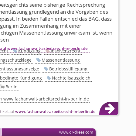
its­gerichts seine bisherige Rechtsprechung
nentlassung grundlegend an die Vorgaben des
asst. In beiden Fällen entschied das BAG, dass
igung im Zusammenhang mit einer
lichtigen Massenentlassung unwirksam ist, wenn
esen
 auf www.fachanwalt-arbeitsrecht-in-berlin.de
echt
Kündigung
Insolvenzrecht
ngsschutzklage
Massenentlassung
ntlassungsanzeige
Betriebsstilllegung
sbedingte Kündigung
Nachteilsausgleich
Berlin
on
www.fachanwalt-arbeitsrecht-in-berlin.de
tikel auf
www.fachanwalt-arbeitsrecht-in-berlin.de
www.dr-drees.com