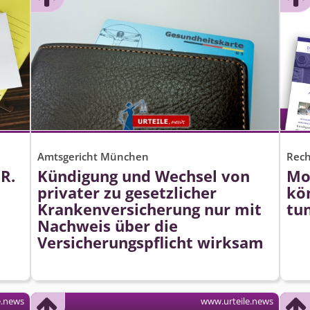
Amtsgericht München
Rech
R.
Kündigung und Wechsel von
Mo
o
privater zu gesetzlicher
kö
Krankenversicherung nur mit
tu
Nachweis über die
Versicherungs­pflicht wirksam
e.news
www.urteile.news