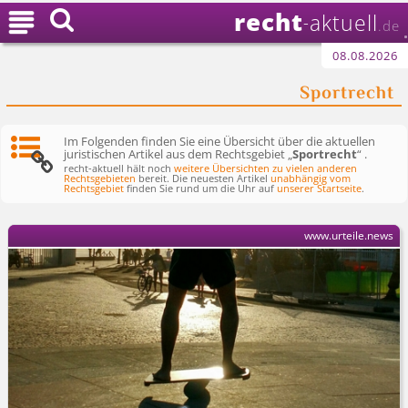
recht

aktuell
-
.de
08.08.2026
Sportrecht
Im Folgenden finden Sie eine Übersicht über die aktuellen
juristischen Artikel aus dem Rechtsgebiet „
Sportrecht
“ .
recht-aktuell hält noch
weitere Übersichten zu vielen anderen
Rechtsgebieten
bereit. Die neuesten Artikel
unabhängig vom
Rechtsgebiet
finden Sie rund um die Uhr auf
unserer Startseite
.
www.urteile.news