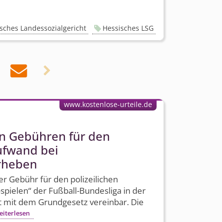
sches Landessozialgericht
Hessisches LSG


www.kostenlose-urteile.de
n Gebühren für den
ufwand bei
erheben
r Gebühr für den polizeilichen
pielen“ der Fußball-Bundesliga in der
t mit dem Grundgesetz vereinbar. Die
eiterlesen