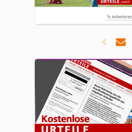
Arbeitsre

