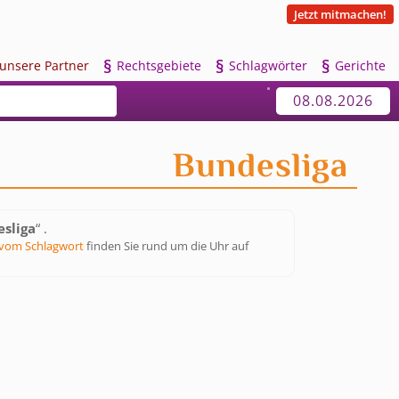
Jetzt mitmachen!
§
§
§
u
nsere Partner
R
echtsgebiete
S
chlagwörter
G
erichte
08.08.2026
Bundesliga
sliga
“ .
vom Schlagwort
finden Sie rund um die Uhr auf