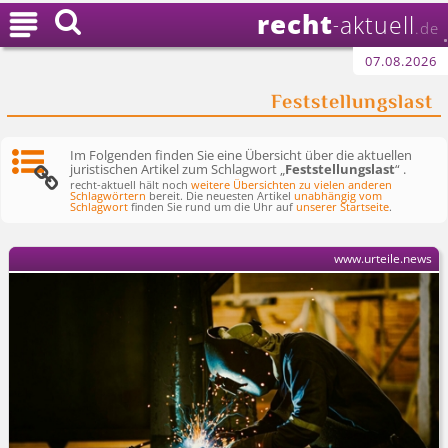
recht

aktuell
-
.de
07.08.2026
Feststellungslast
Im Folgenden finden Sie eine Übersicht über die aktuellen
juristischen Artikel zum Schlagwort „
Feststellungslast
“ .
recht-aktuell hält noch
weitere Übersichten zu vielen anderen
Schlagwörtern
bereit. Die neuesten Artikel
unabhängig vom
Schlagwort
finden Sie rund um die Uhr auf
unserer Startseite
.
www.urteile.news