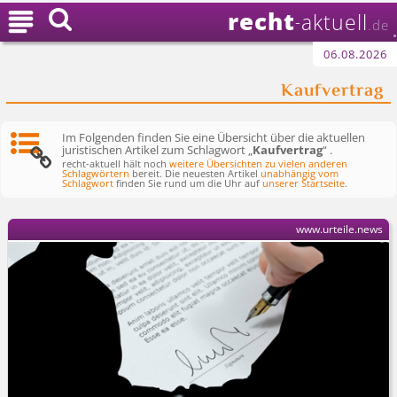
recht

aktuell
-
.de
06.08.2026
Kaufvertrag
Im Folgenden finden Sie eine Übersicht über die aktuellen
juristischen Artikel zum Schlagwort „
Kaufvertrag
“ .
recht-aktuell hält noch
weitere Übersichten zu vielen anderen
Schlagwörtern
bereit. Die neuesten Artikel
unabhängig vom
Schlagwort
finden Sie rund um die Uhr auf
unserer Startseite
.
www.urteile.news