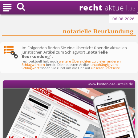
recht

aktuell
-
.de
06.08.2026
notarielle Beurkundung
Im Folgenden finden Sie eine Übersicht über die aktuellen
juristischen Artikel zum Schlagwort „
notarielle
Beurkundung
“ .
recht-aktuell hält noch
weitere Übersichten zu vielen anderen
Schlagwörtern
bereit. Die neuesten Artikel
unabhängig vom
Schlagwort
finden Sie rund um die Uhr auf
unserer Startseite
.
www.kostenlose-urteile.de