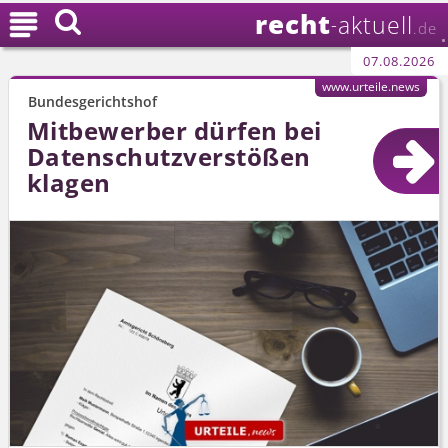
recht

aktuell
-
.de
07.08.2026
www.urteile.news
Bundesgerichtshof
Mitbewerber dürfen bei
Datenschutz­verstößen
klagen