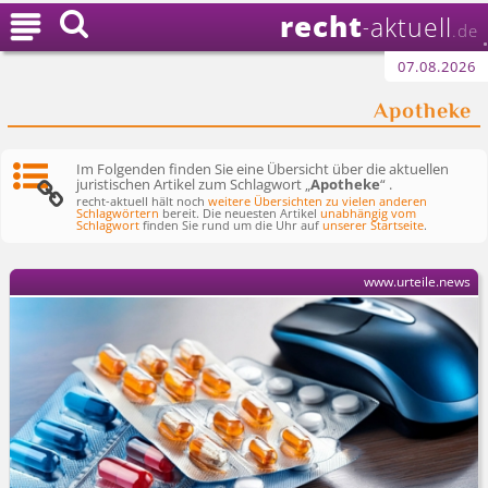
recht

aktuell
-
.de
07.08.2026
Apotheke
Im Folgenden finden Sie eine Übersicht über die aktuellen
juristischen Artikel zum Schlagwort „
Apotheke
“ .
recht-aktuell hält noch
weitere Übersichten zu vielen anderen
Schlagwörtern
bereit. Die neuesten Artikel
unabhängig vom
Schlagwort
finden Sie rund um die Uhr auf
unserer Startseite
.
www.urteile.news