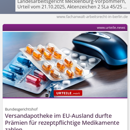
Landesarbeits­gericht Mecklenburg-Vorpommern,
Urteil vom 21.10.2025, Aktenzeichen 2 SLa 45/25
...
www.fachanwalt-arbeitsrecht-in-berlin.de
www.urteile.news
Bundesgerichtshof
Versandapotheke im EU-Ausland durfte
Prämien für rezeptpflichtige Medikamente
zahlen