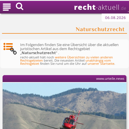
recht

aktuell
-
.de
06.08.2026
Naturschutzrecht
Im Folgenden finden Sie eine Übersicht über die aktuellen
juristischen Artikel aus dem Rechtsgebiet
„
Naturschutzrecht
“ .
recht-aktuell hält noch
weitere Übersichten zu vielen anderen
Rechtsgebieten
bereit. Die neuesten Artikel
unabhängig vom
Rechtsgebiet
finden Sie rund um die Uhr auf
unserer Startseite
.
www.urteile.news