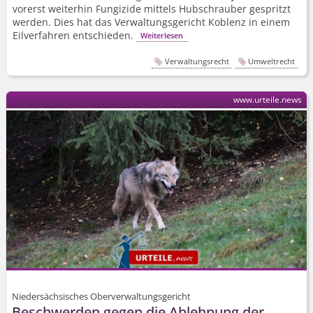
vorerst weiterhin Fungizide mittels Hubschrauber gespritzt
werden. Dies hat das Verwaltungsgericht Koblenz in einem
Eilverfahren entschieden.
Weiterlesen
Verwaltungsrecht
Umweltrecht
www.urteile.news
Niedersächsisches Oberverwaltungsgericht
Beschwerden gegen die Ablehnung der