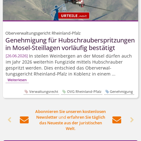
Oberverwaltungsgericht Rheinland-Pfalz
Genehmigung für Hubschrau­berspritzungen
in Mosel-Steillagen vorläufig bestätigt
In steilen Weinbergen an der Mosel dürfen auch
26.06.2026
im Jahr 2026 weiterhin Fungizide mittels Hubschrauber
gespritzt werden. Dies entschied das Oberverwal­
tungsgericht Rheinland-Pfalz in Koblenz in einem ...
Weiterlesen
Verwaltungsrecht
OVG Rheinland-Pfalz
Genehmigung
Abonnieren Sie unseren kostenlosen
Newsletter
und
erfahren Sie täglich




das Neueste aus der juristischen
Welt
.