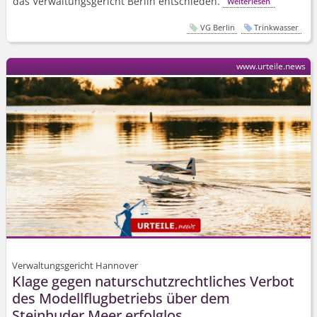
das Verwaltungsgericht Berlin entschieden.
Weiterlesen
VG Berlin
Trinkwasser
www.urteile.news
Verwaltungsgericht Hannover
Klage gegen naturschutz­rechtliches Verbot
des Modellflugbetriebs über dem
Steinhuder Meer erfolglos