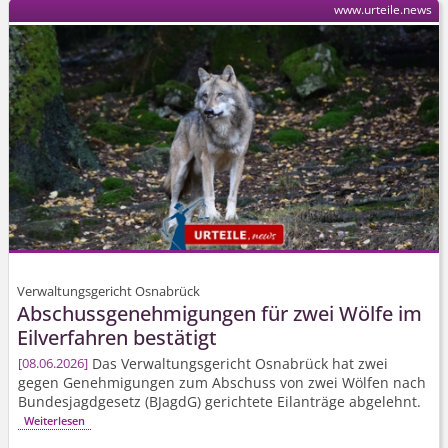
www.urteile.news
Verwaltungsgericht Osnabrück
Abschussge­nehmigungen für zwei Wölfe im
Eilverfahren bestätigt
Das Verwaltungsgericht Osnabrück hat zwei
08.06.2026
gegen Genehmigungen zum Abschuss von zwei Wölfen nach
Bundesjagdgesetz (BJagdG) gerichtete Eilanträge abgelehnt.
Weiterlesen