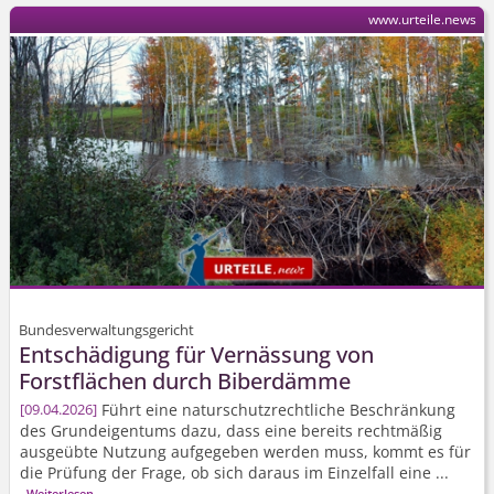
www.urteile.news
Bundesverwaltungsgericht
Entschädigung für Vernässung von
Forstflächen durch Biberdämme
Führt eine naturschutz­rechtliche Beschränkung
09.04.2026
des Grundeigentums dazu, dass eine bereits rechtmäßig
ausgeübte Nutzung aufgegeben werden muss, kommt es für
die Prüfung der Frage, ob sich daraus im Einzelfall eine ...
Weiterlesen