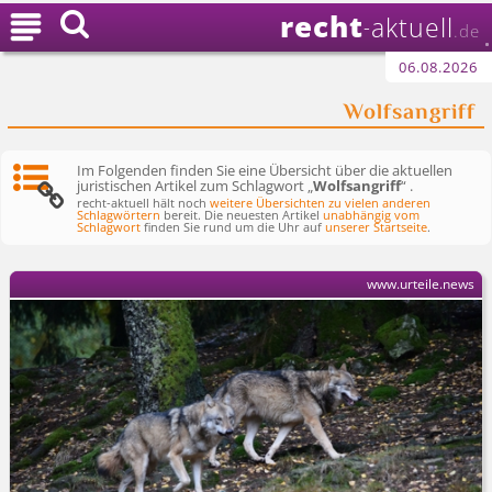
recht

aktuell
-
.de
06.08.2026
Wolfsangriff
Im Folgenden finden Sie eine Übersicht über die aktuellen
juristischen Artikel zum Schlagwort „
Wolfsangriff
“ .
recht-aktuell hält noch
weitere Übersichten zu vielen anderen
Schlagwörtern
bereit. Die neuesten Artikel
unabhängig vom
Schlagwort
finden Sie rund um die Uhr auf
unserer Startseite
.
www.urteile.news