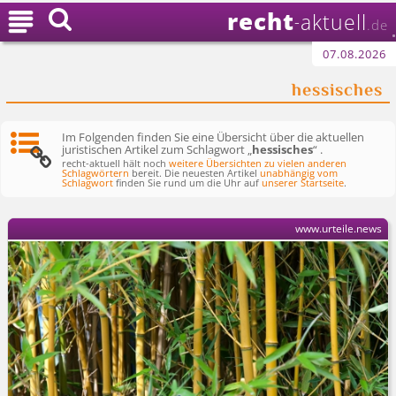
recht

aktuell
-
.de
07.08.2026
hessisches
Im Folgenden finden Sie eine Übersicht über die aktuellen
juristischen Artikel zum Schlagwort „
hessisches
“ .
recht-aktuell hält noch
weitere Übersichten zu vielen anderen
Schlagwörtern
bereit. Die neuesten Artikel
unabhängig vom
Schlagwort
finden Sie rund um die Uhr auf
unserer Startseite
.
www.urteile.news