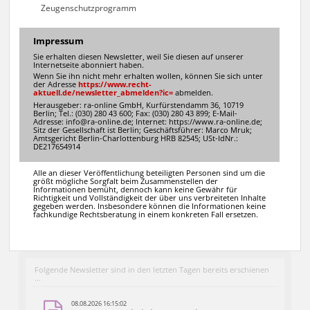
Zeugenschutzprogramm
Impressum
Sie erhalten diesen Newsletter, weil Sie diesen auf unserer
Internetseite abonniert haben.
Wenn Sie ihn nicht mehr erhalten wollen, können Sie sich unter
der Adresse
https://www.recht-
aktuell.de/newsletter_abmelden?ic=
abmelden.
Herausgeber: ra-online GmbH, Kurfürstendamm 36, 10719
Berlin; Tel.: (030) 280 43 600; Fax: (030) 280 43 899; E-Mail-
Adresse:
info@ra-online.de
; Internet:
https://www.ra-online.de
;
Sitz der Gesellschaft ist Berlin; Geschäftsführer: Marco Mruk;
Amtsgericht Berlin-Charlottenburg HRB 82545; USt-IdNr.:
DE217654914
Alle an dieser Veröffentlichung beteiligten Personen sind um die
größt mögliche Sorgfalt beim Zusammenstellen der
Informationen bemüht, dennoch kann keine Gewähr für
Richtigkeit und Vollständigkeit der über uns verbreiteten Inhalte
gegeben werden. Insbesondere können die Informationen keine
fachkundige Rechtsberatung in einem konkreten Fall ersetzen.
Folgende Newsletter sind in den letzten Tagen bereits erschienen
...
08.08.2026 16:15:02