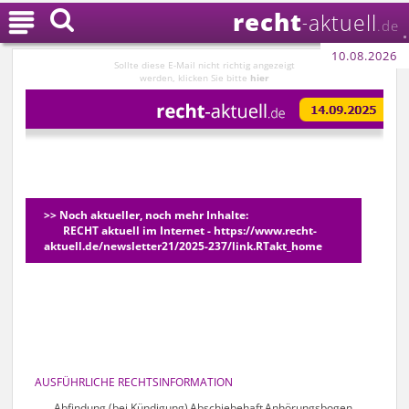
recht

aktuell
-
.de
10.08.2026
Sollte diese E-Mail nicht richtig angezeigt
werden, klicken Sie bitte
hier
>> Noch aktueller, noch mehr Inhalte:
RECHT aktuell im Internet - https://www.recht-
aktuell.de/newsletter21/2025-237/link.RTakt_home
AUSFÜHRLICHE RECHTSINFORMATION
Abfindung (bei Kündigung)
Abschiebehaft
Anhörungsbogen