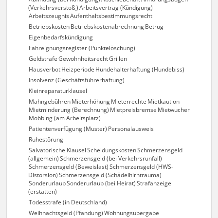
(Verkehrsverstoß¸)
Arbeitsvertrag (Kündigung)
Arbeitszeugnis
Aufenthaltsbestimmungsrecht
Betriebskosten
Betriebskostenabrechnung
Betrug
Eigenbedarfskündigung
Fahreignungsregister (Punktelöschung)
Geldstrafe
Gewohnheitsrecht
Grillen
Hausverbot
Heizperiode
Hundehalterhaftung (Hundebiss)
Insolvenz (Geschäftsführerhaftung)
Kleinreparaturklausel
Mahngebühren
Mieterhöhung
Mieterrechte
Mietkaution
Mietminderung (Berechnung)
Mietpreisbremse
Mietwucher
Mobbing (am Arbeitsplatz)
Patientenverfügung (Muster)
Personalausweis
Ruhestörung
Salvatorische Klausel
Scheidungskosten
Schmerzensgeld
(allgemein)
Schmerzensgeld (bei Verkehrsrunfall)
Schmerzensgeld (Beweislast)
Schmerzensgeld (HWS-
Distorsion)
Schmerzensgeld (Schädelhirntrauma)
Sonderurlaub
Sonderurlaub (bei Heirat)
Strafanzeige
(erstatten)
Todesstrafe (in Deutschland)
Weihnachtsgeld (Pfändung)
Wohnungsübergabe