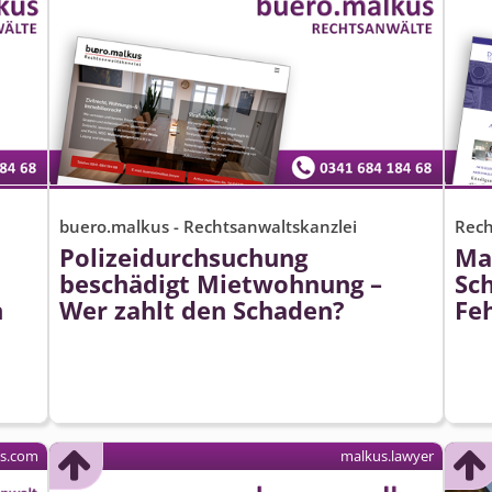
buero.malkus - Rechtsanwaltskanzlei
Rech
Polizeidurchsuchung
Ma
beschädigt Mietwohnung –
Sc
n
Wer zahlt den Schaden?
Fe
es.com
malkus.lawyer