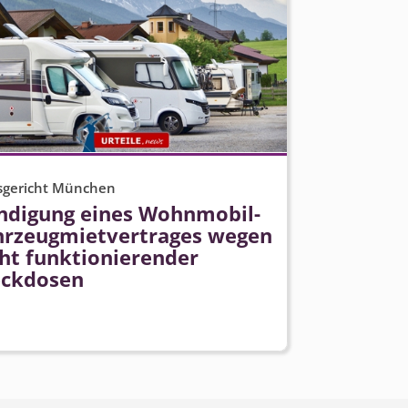
sgericht München
ndigung eines Wohnmobil-
hrzeugmiet­vertrages wegen
cht funktionierender
eckdosen