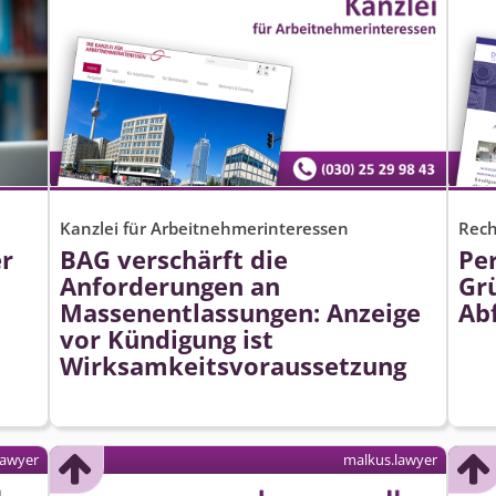
Kanzlei für Arbeitnehmerinteressen
Rech
er
BAG verschärft die
Pe
Anforderungen an
Gr
Massenentlassungen: Anzeige
Ab
vor Kündigung ist
Wirksamkeits­voraussetzung
lawyer
malkus.lawyer