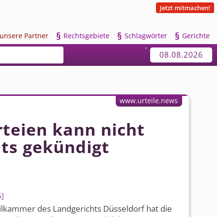
Jetzt mitmachen!
§
§
§
u
nsere Partner
R
echtsgebiete
S
chlagwörter
G
erichte
08.08.2026
www.urteile.news
rteien kann nicht
hts gekündigt
5
vilkammer des Landgerichts Düsseldorf hat die