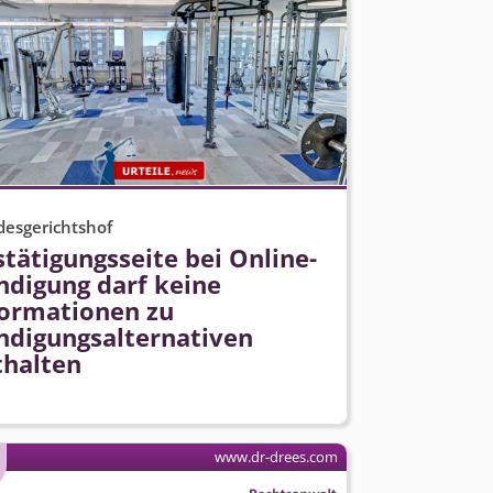
esgerichtshof
tätigungsseite bei Online-
ndigung darf keine
formationen zu
ndigungsal­ternativen
thalten
www.dr-drees.com