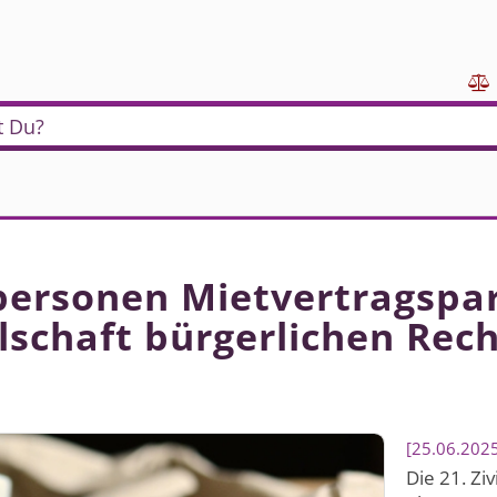

t Du?
personen Mietvertrags­pa
lschaft bürgerlichen Rec
25.06.202
Die 21. Zi