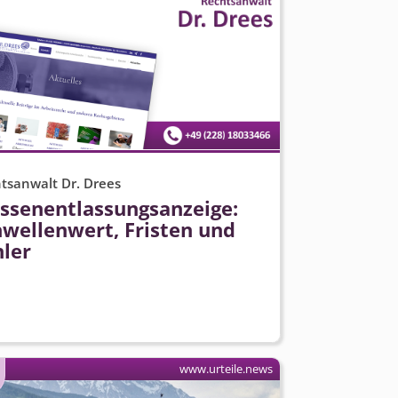
tsanwalt Dr. Drees
ssenent­lassungsanzeige:
hwellenwert, Fristen und
hler
www.urteile.news