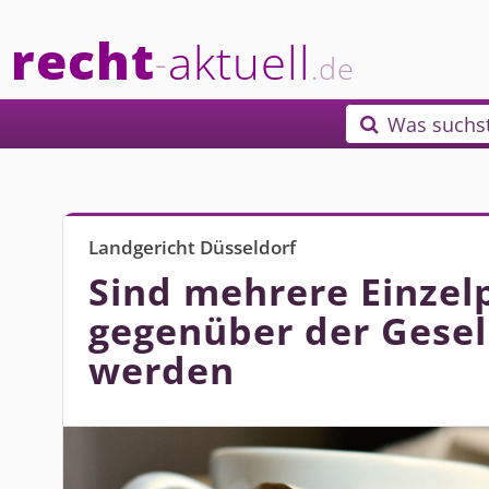
recht
aktuell
-
.de
Was suchs

Landgericht Düsseldorf
Sind mehrere Einzel
gegenüber der Gesel
werden