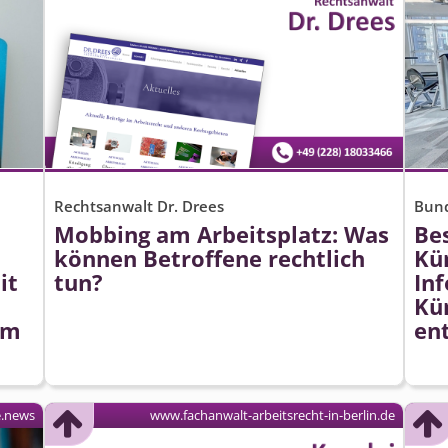
Rechtsanwalt Dr. Drees
Bund
n
Mobbing am Arbeitsplatz: Was
Bes
können Betroffene rechtlich
Kü
it
tun?
In
Kü
am
en
e.news
www.fachanwalt-arbeitsrecht-in-berlin.de