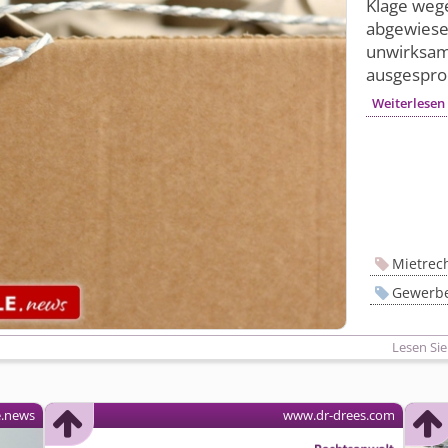
Klage weg
abgewiese
unwirksam,
ausgespro
Weiterlesen
Mietrec
Gewerbe
Lesen Sie
e.news
www.dr-drees.com