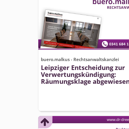
buero.malkus - Rechtsanwaltskanzlei
Leipziger Entscheidung zur
Verwertungs­kündigung:
Räumungsklage abgewiese
www.dr-dre