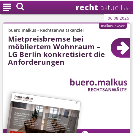
recht

aktuell
-
.de
06.08.2026
malkus.lawyer
buero.malkus - Rechtsanwaltskanzlei
Mietpreisbremse bei
möbliertem Wohnraum –
LG Berlin konkretisiert die
Anforderungen