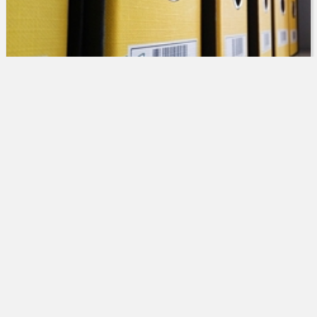
Verwaltungsgericht Gießen
Stadt muss AfD-Kreistagsfraktion das
stadteigene Bürgerhaus für einen
Bürgerdialog zur Verfügung stellen
Die 8. Kammer des Verwaltungsgerichts Gießen
02.10.2025
hat dem Antrag der AfD-Fraktion des Landkreises Gießen auf
Erlass einer einstweiligen Anordnung stattgegeben, mit dem
die Überlassung eines der Gemeinschaftshäuser der Stadt ...
Weiterlesen
Verwaltungsrecht
VG Gießen
Parteienrecht
Abonnieren Sie unseren kostenlosen