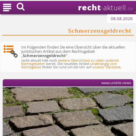
recht

aktuell
-
.de
08.08.2026
Schmerzensgeldrecht
Im Folgenden finden Sie eine Übersicht über die aktuellen
juristischen Artikel aus dem Rechtsgebiet
„
Schmerzensgeldrecht
“ .
recht-aktuell hält noch
weitere Übersichten zu vielen anderen
Rechtsgebieten
bereit. Die neuesten Artikel
unabhängig vom
Rechtsgebiet
finden Sie rund um die Uhr auf
unserer Startseite
.
www.urteile.news