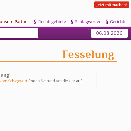
Jetzt mitmachen!
§
§
§
u
nsere Partner
R
echtsgebiete
S
chlagwörter
G
erichte
06.08.2026
Fesselung
lung
“ .
vom Schlagwort
finden Sie rund um die Uhr auf