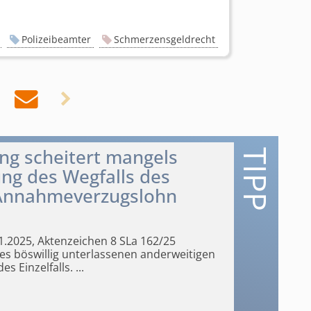
Polizeibeamter
Schmerzensgeldrecht


ng scheitert mangels
ng des Wegfalls des
 Annahmeverzugslohn
11.2025, Aktenzeichen 8 SLa 162/25
s böswillig unterlassenen anderweitigen
s Einzelfalls.
...