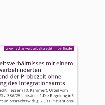
www.fachanwalt-arbeitsrecht-in-berlin.de
en
itsver­hältnisses mit einem
hwerbehinderten
nd der Probezeit ohne
ng des Integrationsamts
icht Hessen (10. Kammer), Urteil vom
La 336/25 Leitsätze: 1.Die Regelung in §
cht unionsrechtswidrig. 2.Das Präventions­