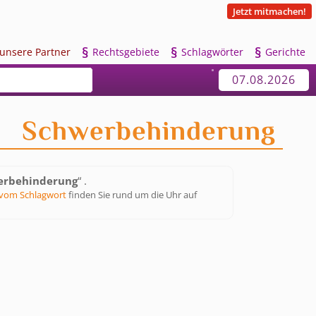
Jetzt mitmachen!
§
§
§
u
nsere Partner
R
echtsgebiete
S
chlagwörter
G
erichte
07.08.2026
Schwerbehinderung
erbehinderung
“ .
vom Schlagwort
finden Sie rund um die Uhr auf