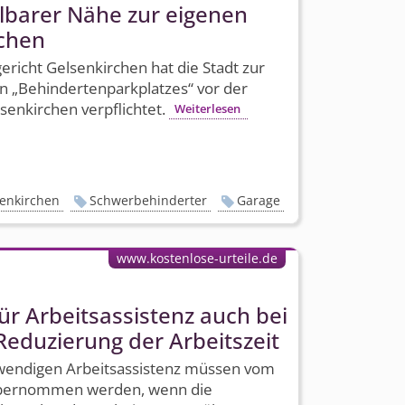
elbarer Nähe zur eigenen
chen
richt Gelsenkirchen hat die Stadt zur
 „Behinderten­park­platzes“ vor der
senkirchen verpflichtet.
Weiterlesen
enkirchen
Schwerbehinderter
Garage
www.kostenlose-urteile.de
r Arbeitsassistenz auch bei
Reduzierung der Arbeitszeit
wendigen Arbeitsassistenz müssen vom
übernommen werden, wenn die