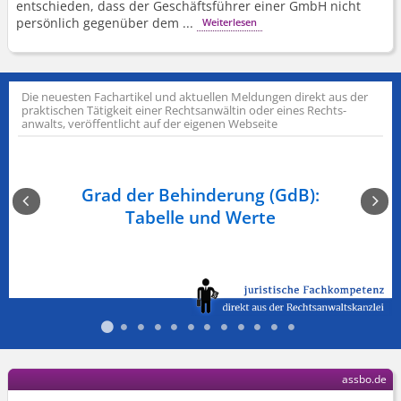
entschieden, dass der Geschäftsführer einer GmbH nicht
persönlich gegenüber dem ...
Weiterlesen
Die neuesten Fachartikel und aktuellen Meldungen direkt aus der
praktischen Tätigkeit einer Rechts­anwältin oder eines Rechts­
anwalts, veröffentlicht auf der eigenen Webseite
n am
Grad der Behinderung (GdB):
Ge
Tabelle und Werte
assbo.de