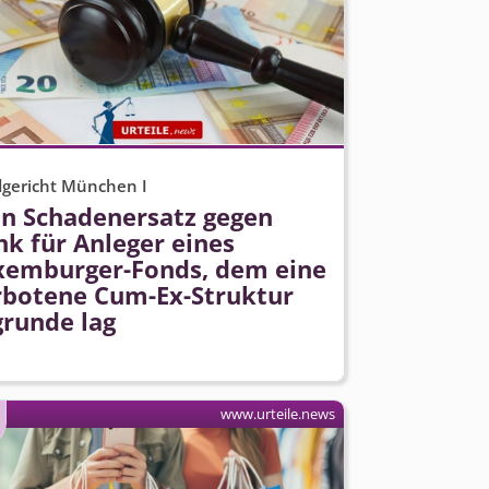
gericht München I
in Schadenersatz gegen
k für Anleger eines
xemburger-Fonds, dem eine
rbotene Cum-Ex-Struktur
grunde lag
www.urteile.news