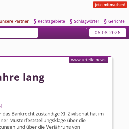
Jetzt mitmachen!
§
§
§
u
nsere Partner
R
echtsgebiete
S
chlagwörter
G
erichte
06.08.2026
www.urteile.news
ahre lang
5
ür das Bankrecht zuständige XI. Zivilsenat hat im
er Musterfest­stellungsklage über die
zungen und über die Verjährung von