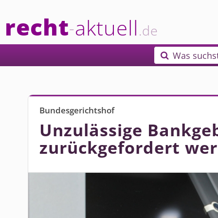
recht
aktuell
-
.de
Was suchs

Bundesgerichtshof
Unzulässige Bankgeb
zurückgefordert we