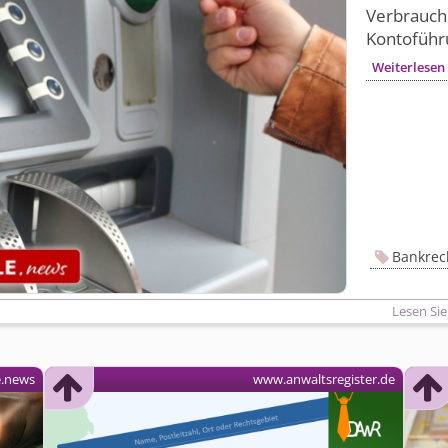
Verbrauch
Kontoführ
Weiterlesen
Bankrec
Lesen Sie
e.news
www.anwaltsregister.de