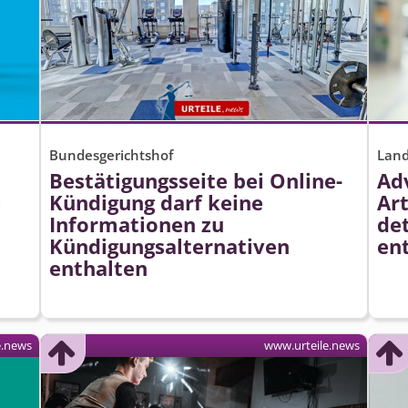
Bundesgerichtshof
Land
m
Bestätigungsseite bei Online-
Ad
e
Kündigung darf keine
Ar
Informationen zu
det
Kündigungsal­ternativen
en
enthalten
e.news
www.urteile.news