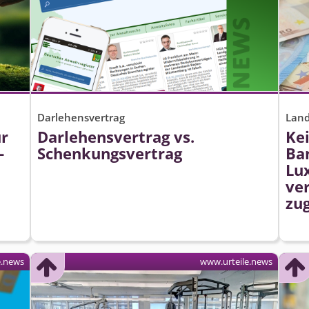
Darlehensvertrag
Land
ür
Darlehensvertrag vs.
Ke
-
Schenkungsvertrag
Ban
Lu
ve
zu
e.news
www.urteile.news