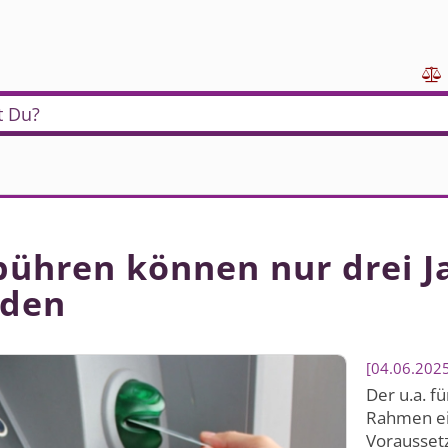

t Du?
ühren können nur drei J
rden
04.06.202
Der u.a. f
Rahmen ein
Vorausset