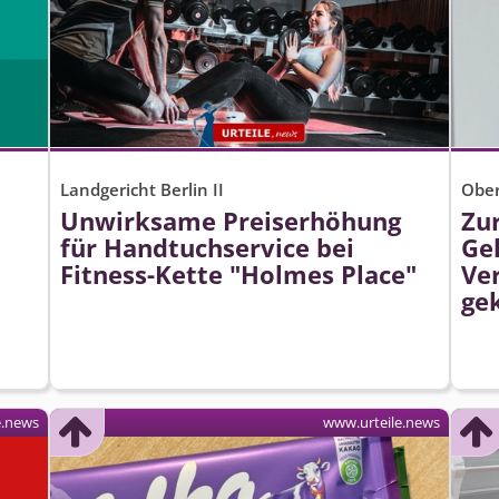
Landgericht Berlin II
Ober
Unwirksame Preiserhöhung
Zu
für Handtuchservice bei
Ge
Fitness-Kette "Holmes Place"
Ve
ge
e.news
www.urteile.news