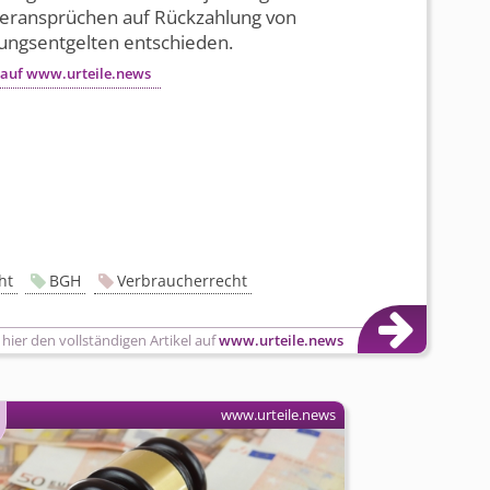
er­ansprüchen auf Rückzahlung von
ungs­entgelten entschieden.
 auf www.urteile.news
ht
BGH
Verbraucherrecht
 hier den vollständigen Artikel auf
www.urteile.news
www.urteile.news