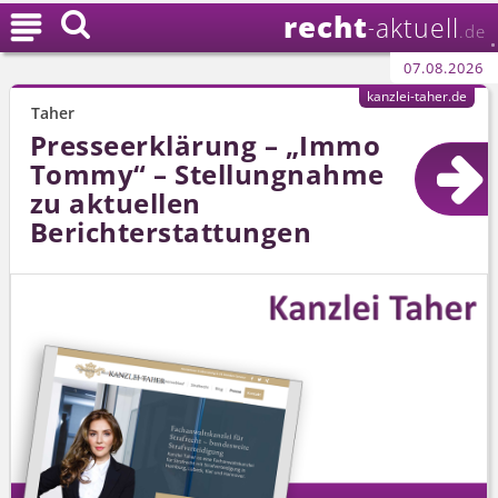
recht

aktuell
-
.de
07.08.2026
kanzlei-taher.de
Taher
Presseerklärung – „Immo
Tommy“ – Stellungnahme
zu aktuellen
Berichterstattungen