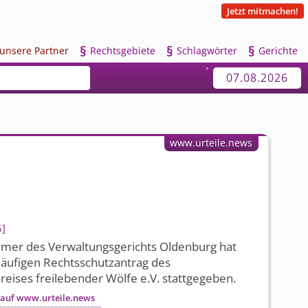
Jetzt mitmachen!
§
§
§
u
nsere Partner
R
echtsgebiete
S
chlagwörter
G
erichte
07.08.2026
www.urteile.news
5
mmer des Verwaltungsgerichts Oldenburg hat
läufigen Rechtsschutzantrag des
eises freilebender Wölfe e.V. stattgegeben.
 auf www.urteile.news