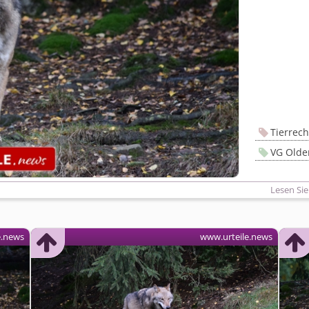
Tierrech
VG Olde
Lesen Sie
e.news
www.urteile.news