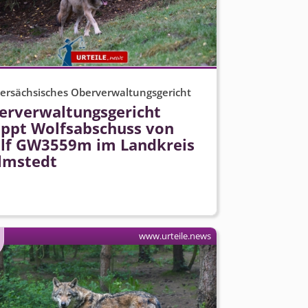
ersächsisches Oberverwaltungsgericht
erverwal­tungsgericht
oppt Wolfsabschuss von
lf GW3559m im Landkreis
lmstedt
www.urteile.news