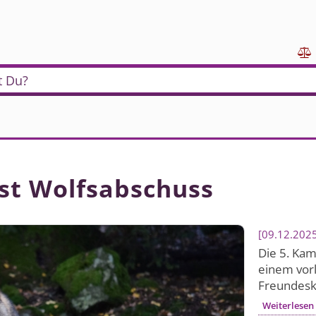

t Du?
rst Wolfsabschuss
09.12.202
Die 5. Ka
einem vor
Freundeskr
Weiterlesen