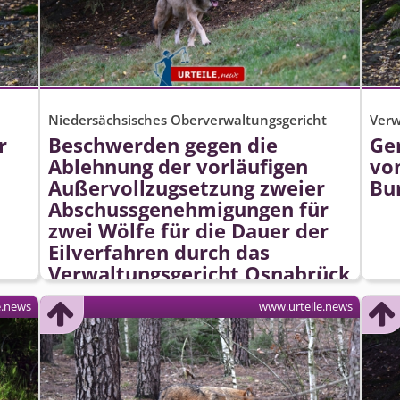
Niedersächsisches Oberverwaltungsgericht
Verw
r
Beschwerden gegen die
Ge
Ablehnung der vorläufigen
vo
Außervollzugsetzung zweier
Bu
Abschussge­nehmigungen für
zwei Wölfe für die Dauer der
Eilverfahren durch das
Verwaltungsgericht Osnabrück
erfolglos
e.news
www.urteile.news