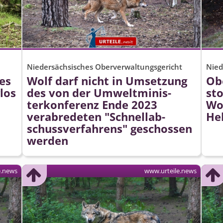
Niedersächsisches Oberverwaltungsgericht
Nied
es
Wolf darf nicht in Umsetzung
Ob
los
des von der Umweltminis­
st
terkonferenz Ende 2023
Wo
verabredeten "Schnellab­
He
schussver­fahrens" geschossen
werden
e.news
www.urteile.news