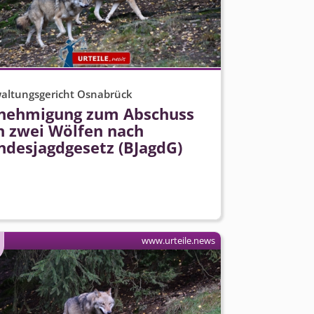
altungsgericht Osnabrück
nehmigung zum Abschuss
n zwei Wölfen nach
ndesjagdgesetz (BJagdG)
www.urteile.news