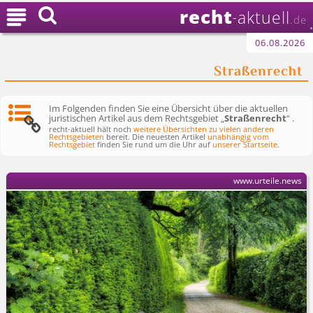
recht

aktuell
-
.de
06.08.2026
Straßenrecht
Im Folgenden finden Sie eine Übersicht über die aktuellen
juristischen Artikel aus dem Rechtsgebiet „
Straßenrecht
“ .
recht-aktuell hält noch
weitere Übersichten zu vielen anderen
Rechtsgebieten
bereit. Die neuesten Artikel
unabhängig vom
Rechtsgebiet
finden Sie rund um die Uhr auf
unserer Startseite
.
www.urteile.news