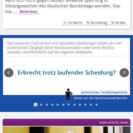
kann sich nicht gegen dessen teilweise Sperrung in
Sitzungswochen des Deutschen Bundestags wenden. Das
hat ...
Weiterlesen
VG Berlin
Bundestag
Straße
Die neuesten Fachartikel und aktuellen Meldungen direkt aus der
praktischen Tätigkeit einer Rechts­anwältin oder eines Rechts­
anwalts, veröffentlicht auf der eigenen Webseite
PayP
:
Erbrecht trotz laufender Scheidung?
P
www.urteile.news