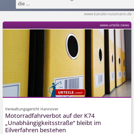
die
...
www.kanzlei-nussmann.de
www.urteile.news
Verwaltungsgericht Hannover
Motorradfahrverbot auf der K74
„Unabhängig­keitsstraße“ bleibt im
Eilverfahren bestehen