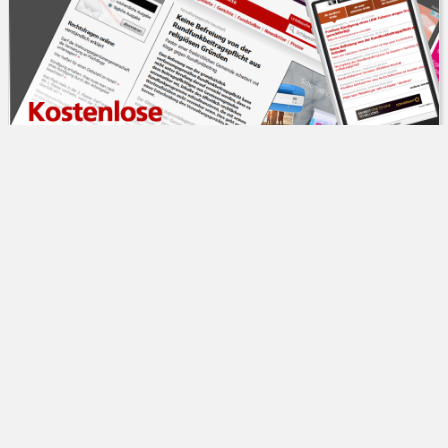
Verwaltungsgericht Berlin
BAföG für Studierende darf nicht geringer
sein als Bürgergeld
Die Regelungen im Bundes­ausbildungs­
15.07.2024
förderungs­gesetz (BAföG) über die Höhe der Ausbildungs­
förderung für Studierende im Jahr 2021 verstoßen gegen das
Grundgesetz. Das hat das Verwaltungsgericht Berlin ...
Weiterlesen
Verwaltungsrecht
VG Berlin
Verfassungswidrigkeit