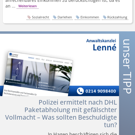
anrechenbares Einkommen zu berücksichtigen ist, da es
an ...
Weiterlesen
Sozialrecht
Darlehen
Einkommen
Rückzahlung
Polizei ermittelt nach DHL
Paketabholung mit gefälschter
Vollmacht – Was sollten Beschuldigte
tun?
In Hagen beschäftigen sich die