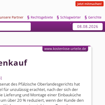
Jetzt mitmachen!
§
§
§
u
nsere Partner
R
echtsgebiete
S
chlagwörter
G
erichte
08.08.2026
www.kostenlose-urteile.de
enkauf
4
ilsenat des Pfälzische Oberlandesgerichts hat
el für unzulässig erachtet, nach der sich der
die Lieferung und Montage einer Einbauküche
n um über 20 % reduziert, wenn der Kunde den