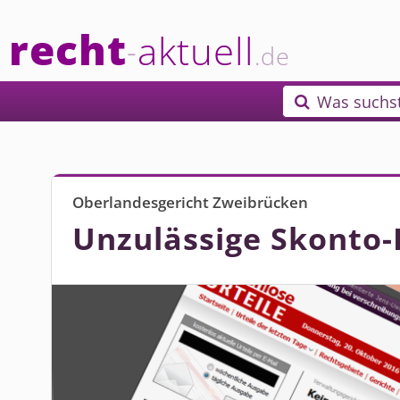
recht
aktuell
-
.de
Was suchs

Oberlandesgericht Zweibrücken
Unzulässige Skonto