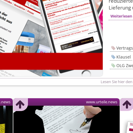
reduziert
Lieferung 
Weiterlesen
Vertrags
Klausel
OLG Zwe
Lesen Sie hier den
e.news
www.urteile.news