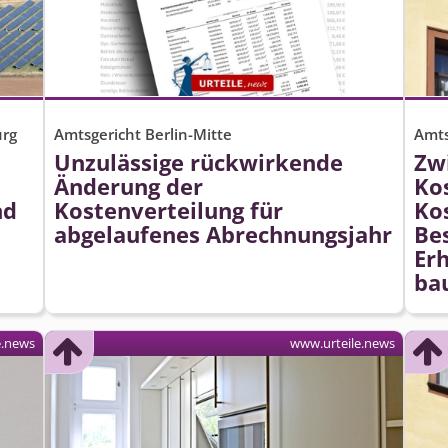
urg
Amtsgericht Berlin-Mitte
Amt
Unzulässige rückwirkende
Zw
Änderung der
Ko
nd
Kostenverteilung für
Ko
abgelaufenes Abrechnungsjahr
Be
Er
ba
e.news
www.urteile.news