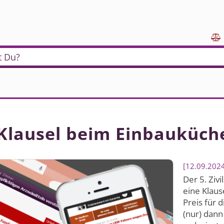

t Du?
-Klausel beim Einbauküch
12.09.202
Der 5. Ziv
eine Klaus
Preis für 
(nur) dan