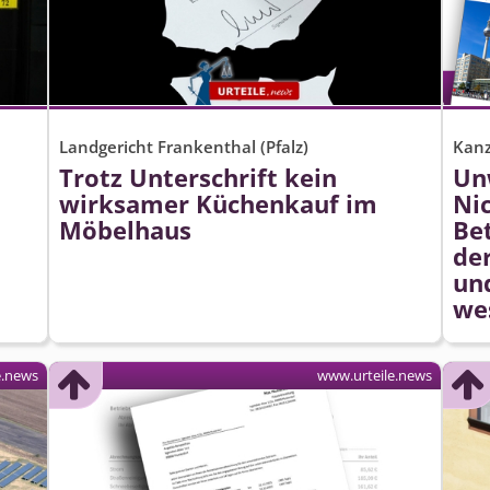
Landgericht Frankenthal (Pfalz)
Kanz
Trotz Unterschrift kein
Un
wirksamer Küchenkauf im
Nic
Möbelhaus
Be
de
un
we
e.news
www.urteile.news