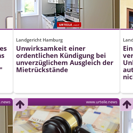
Landgericht Hamburg
Land
es
Unwirksamkeit einer
Ei
ns
ordentlichen Kündigung bei
ve
unverzüglichem Ausgleich der
Un
"
Mietrückstände
au
nic
e.news
www.urteile.news