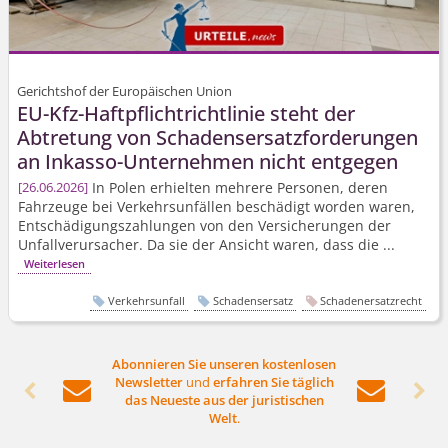
Gerichtshof der Europäischen Union
EU-Kfz-Haftpflicht­richtlinie steht der
Abtretung von Schadenser­satzforderungen
an Inkasso-Unternehmen nicht entgegen
In Polen erhielten mehrere Personen, deren
26.06.2026
Fahrzeuge bei Verkehrsunfällen beschädigt worden waren,
Entschädi­gungszahlungen von den Versicherungen der
Unfallverursacher. Da sie der Ansicht waren, dass die ...
Weiterlesen
Verkehrsunfall
Schadensersatz
Schadenersatzrecht
Abonnieren Sie unseren kostenlosen
Newsletter
und
erfahren Sie täglich




das Neueste aus der juristischen
Welt
.