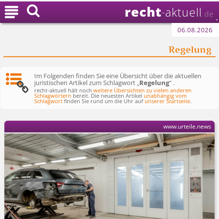
recht

aktuell
-
.de
06.08.2026
Regelung
Im Folgenden finden Sie eine Übersicht über die aktuellen
juristischen Artikel zum Schlagwort „
Regelung
“ .
recht-aktuell hält noch
weitere Übersichten zu vielen anderen
Schlagwörtern
bereit. Die neuesten Artikel
unabhängig vom
Schlagwort
finden Sie rund um die Uhr auf
unserer Startseite
.
www.urteile.news