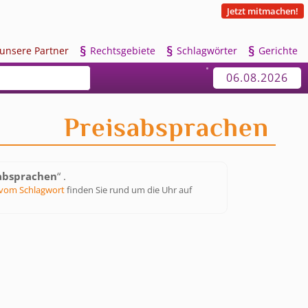
Jetzt mitmachen!
§
§
§
u
nsere Partner
R
echtsgebiete
S
chlagwörter
G
erichte
06.08.2026
Preisabsprachen
absprachen
“ .
vom Schlagwort
finden Sie rund um die Uhr auf