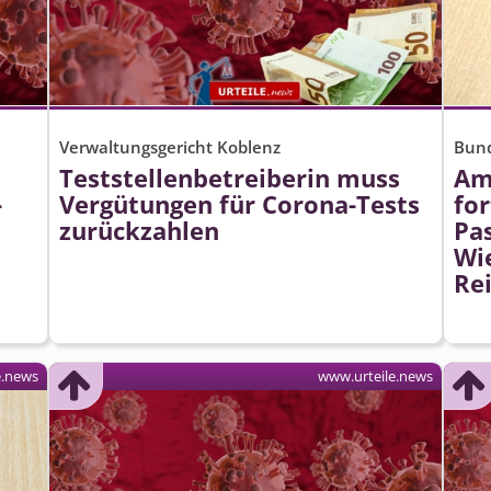
Verwaltungsgericht Koblenz
Bund
Teststellen­betreiberin muss
Am
-
Vergütungen für Corona-Tests
fo
zurückzahlen
Pa
Wi
Re
e.news
www.urteile.news