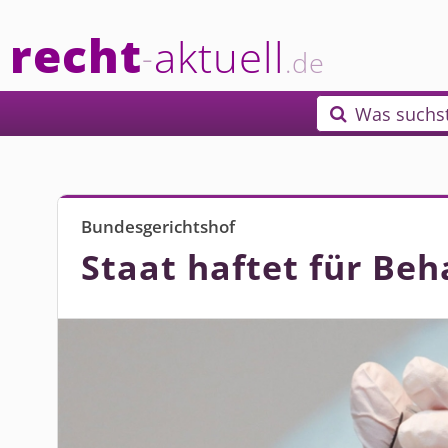
recht
aktuell
-
.de
Was suchs

Bundesgerichtshof
Staat haftet für Be