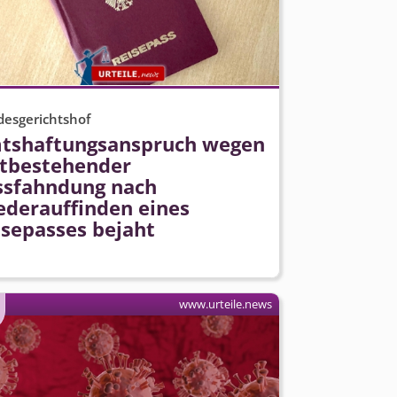
esgerichtshof
tshaftungs­anspruch wegen
rtbestehender
ssfahndung nach
ederauffinden eines
isepasses bejaht
www.urteile.news