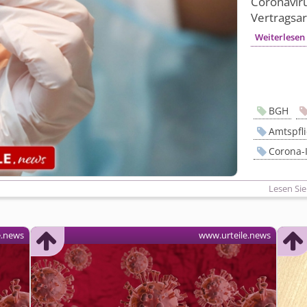
Coronaviru
Vertragsa
Weiterlesen
BGH
Amtspfli
Corona-
Lesen Sie
e.news
www.urteile.news