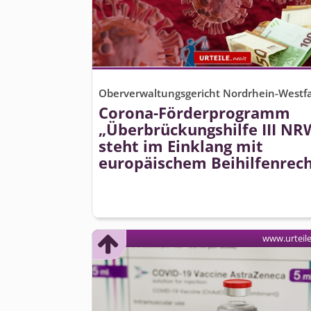
Oberverwaltungsgericht Nordrhein-Westf
Corona-Förderprogramm
„Überbrückungshilfe III NR
steht im Einklang mit
europäischem Beihilfenrec
www.urteil