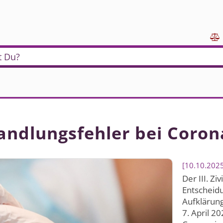

t Du?
handlungsfehler bei Coro
10.10.202
Der III. Zi
Entscheidu
Aufklärung
7. April 