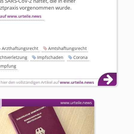
s SARS-CoV-2 haftet, die in einer
rztpraxis vorgenommen wurde.
 auf www.urteile.news
Arzthaftungsrecht
Amtshaftungsrecht
chtverletzung
Impfschaden
Corona
Impfung
 hier den vollständigen Artikel auf
www.urteile.news
www.urteile.news