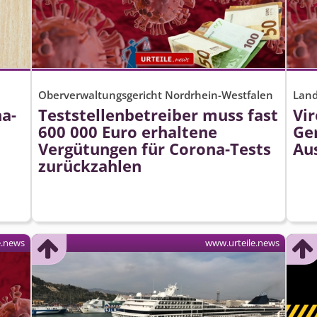
Oberverwaltungsgericht Nordrhein-Westfalen
Land
a-
Teststellen­betreiber muss fast
Vir
600 000 Euro erhaltene
Ger
Vergütungen für Corona-Tests
Au
zurückzahlen
e.news
www.urteile.news