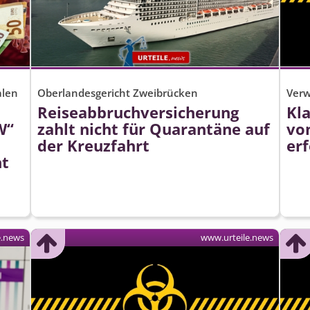
alen
Oberlandesgericht Zweibrücken
Verw
Reiseabbruch­versicherung
Kl
W“
zahlt nicht für Quarantäne auf
vo
der Kreuzfahrt
erf
ht
e.news
www.urteile.news