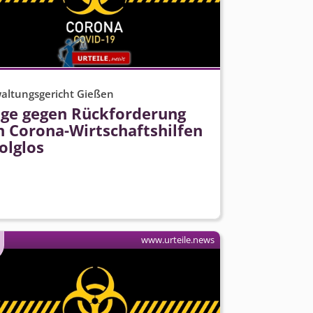
altungsgericht Gießen
age gegen Rückforderung
n Corona-Wirtschaftshilfen
olglos
www.urteile.news