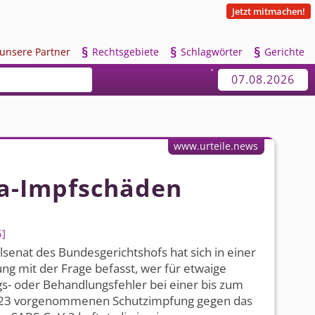
Jetzt mitmachen!
§
§
§
u
nsere Partner
R
echtsgebiete
S
chlagwörter
G
erichte
07.08.2026
www.urteile.news
na-Impfschäden
5
vilsenat des Bundesgerichtshofs hat sich in einer
ng mit der Frage befasst, wer für etwaige
s- oder Behandlungsfehler bei einer bis zum
2023 vorgenommenen Schutzimpfung gegen das